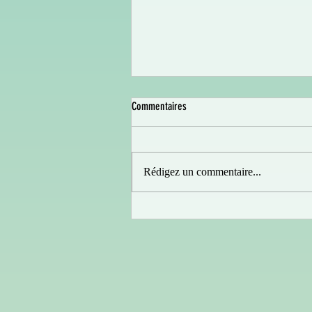
Commentaires
Rédigez un commentaire...
YVON arrive dans vos salles !