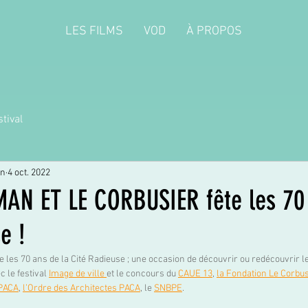
LES FILMS
VOD
À PROPOS
tival
on
4 oct. 2022
N ET LE CORBUSIER fête les 70 
e !
re les 70 ans de la Cité Radieuse ; une occasion de découvrir ou redécouvrir le
 le festival 
Image de ville
et le concours du 
CAUE 13
, 
la Fondation Le Corbus
 PACA
, 
l’Ordre des Architectes PACA
, le 
SNBPE
. 