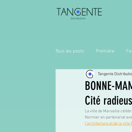
Tous les posts
Première
Fes
Tangente Distributi
BONNE-MAMA
Cité radieus
La ville de Marseille célèb
Normier en partenariat avec
l’architecture et de la ville