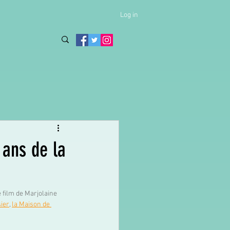
Log in
ans de la
 film de Marjolaine 
ier
, 
la Maison de 