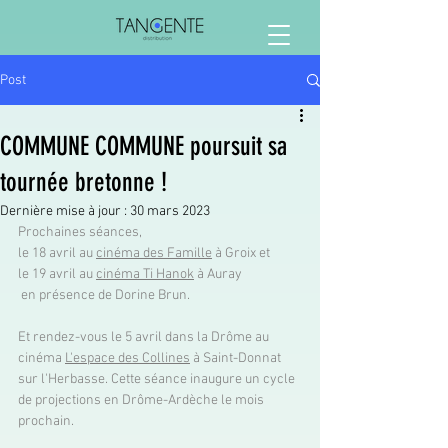
Post
COMMUNE COMMUNE poursuit sa
tournée bretonne !
Dernière mise à jour :
30 mars 2023
Prochaines séances, 
le 18 avril au 
cinéma des Famille
 à Groix et 
le 19 avril au 
cinéma Ti Hanok
 à Auray
 en présence de Dorine Brun.
Et rendez-vous le 5 avril dans la Drôme au 
cinéma 
L'espace des Collines
 à Saint-Donnat 
sur l'Herbasse. Cette séance inaugure un cycle 
de projections en Drôme-Ardèche le mois 
prochain. 