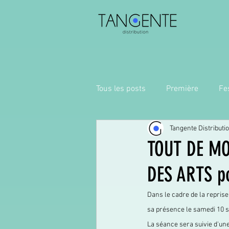
Tous les posts
Première
Fes
Tangente Distributi
TOUT DE MO
DES ARTS p
Dans le cadre de la reprise
sa présence le samedi 10 s
La séance sera suivie d'une