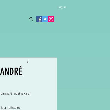
Log in
-ANDRÉ
e Joanna Grudzinska en 
journaliste et 