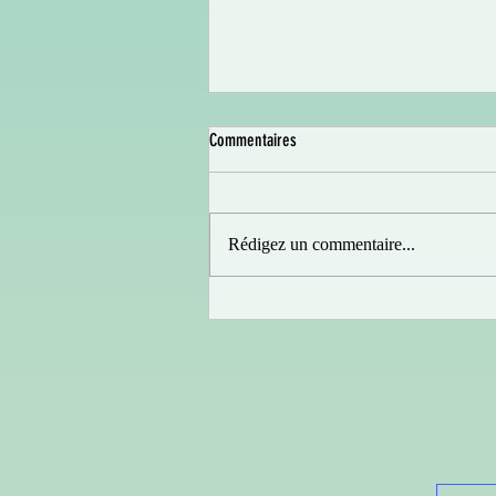
Commentaires
Rédigez un commentaire...
YVON arrive dans vos salles !