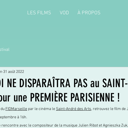
LES FILMS
VOD
À PROPOS
tival
on
31 août 2022
I NE DISPARAÎTRA PAS au SAINT
our une PREMIÈRE PARISIENNE !
 du 
FIDMarseille
 par le cinéma le 
Saint-André des Arts
, retrouvez le film d
eptembre à 16h. 
 rencontre avec le compositeur de la musique Julien Ribot et Agnieszka Zuk, 