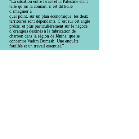
“La situation entre Israël et la Palestine étant
telle qu’on la connaît, il est difficile
d’imaginer à
quel point, sur un plan économique, les deux
territoires sont dépendants. C’est sur cet angle
précis, et plus particulièrement sur le négoce
d’orangers destinés à la fabrication de
charbon dans la région de Jénine, que se
concentre Vadim Dumesh. Une enquête
fouillée et un travail essentiel.”
Visions Du Réel - Première en compétition de
Visions du Réel et Jerusalem international
Film Festival, ainsi que 15 autres festivals
internationaux
S'abonner