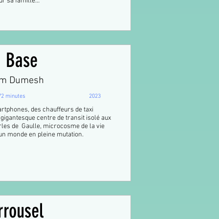
our sa famille…
a Base
im Dumesh
72 minutes
2023
tphones, des chauffeurs de taxi
igantesque centre de transit isolé aux
rles de Gaulle, microcosme de la vie
un monde en pleine mutation.
rrousel