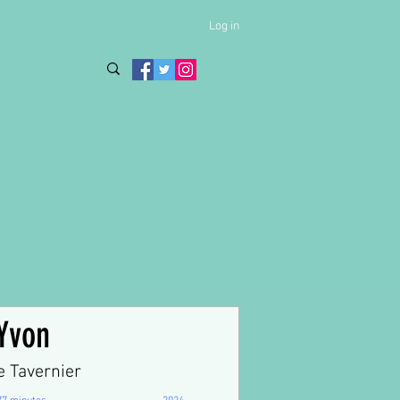
Log in
Yvon
e Tavernier