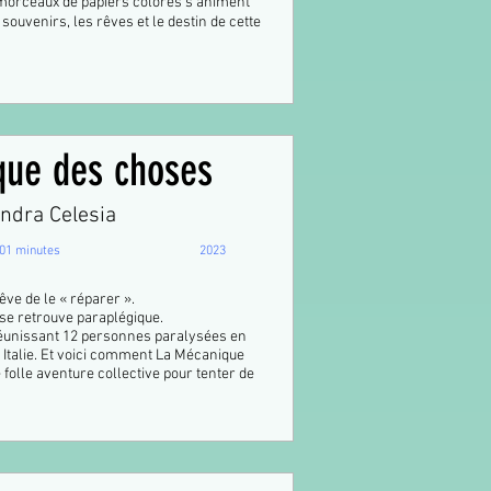
s morceaux de papiers colorés sʼaniment
souvenirs, les rêves et le destin de cette
que des choses
ndra Celesia
01 minutes
2023
rêve de le « réparer ».
 se retrouve paraplégique.
éunissant 12 personnes paralysées en
n Italie. Et voici comment La Mécanique
folle aventure collective pour tenter de