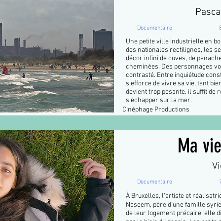
Pasca
Documentaire
Une petite ville industrielle en 
des nationales rectilignes, les
décor infini de cuves, de panach
cheminées. Des personnages vont 
contrasté. Entre inquiétude cons
s’efforce de vivre sa vie, tant bie
devient trop pesante, il suffit de
s’échapper sur la mer.
Cinéphage Productions
Ma vie
V
Documentaire
À Bruxelles, lʼartiste et réalisa
Naseem, père dʼune famille syrie
de leur logement précaire, elle 