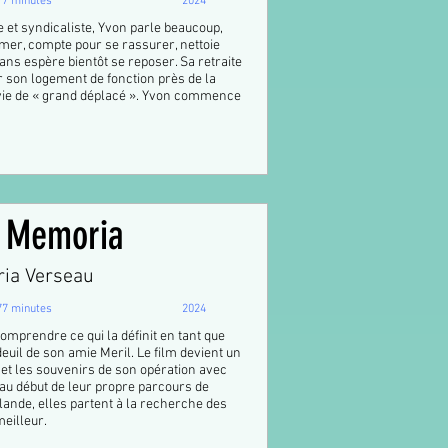
77 minutes
2024
et syndicaliste, Yvon parle beaucoup,
lmer, compte pour se rassurer, nettoie
 ans espère bientôt se reposer. Sa retraite
r son logement de fonction près de la
sa vie de « grand déplacé ». Yvon commence
s Memoria
ria Verseau
77 minutes
2024
omprendre ce qui la définit en tant que
euil de son amie Meril. Le film devient un
et les souvenirs de son opération avec
u début de leur propre parcours de
lande, elles partent à la recherche des
meilleur.