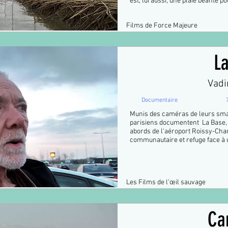
est, lui aussi, une plaie béante p
Films de Force Majeure
L
Vad
Documentaire
Munis des caméras de leurs smar
parisiens documentent La Base, g
abords de l'aéroport Roissy-Cha
communautaire et refuge face à 
Les Films de l’œil sauvage
Ca