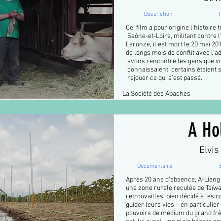
Docufiction
1
Ce film a pour origine l’histoire 
Saône-et-Loire, militant contre l
Laronze, il est mort le 20 mai 2
de longs mois de conflit avec l’a
avons rencontré les gens que vou
connaissaient, certains étaient 
rejouer ce qui s’est passé.
La Société des Apaches
A Ho
Elvis
Documentaire
Après 20 ans d’absence, A-Liang 
une zone rurale reculée de Taïwan.
retrouvailles, bien décidé à les 
guider leurs vies – en particulie
pouvoirs de médium du grand frèr