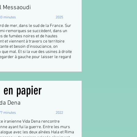
l Messaoudi
83 minutes
2025
bord de mer, dans le sud de la France. Sur
 semi-remorques se succèdent, dans un
es de fumées noires et de hautes
et viennent à travers ce territoire
tante et besoin d’insouciance, on
n que mal. Et si la vue des usines à droite
 regarder à gauche pour laisser le regard
 en papier
ida Dena
77 minutes
2022
trice iranienne Vida Dena rencontre
nne ayant fui la guerre. Entre les murs
dialogue avec les deux aînées Hala et Rima