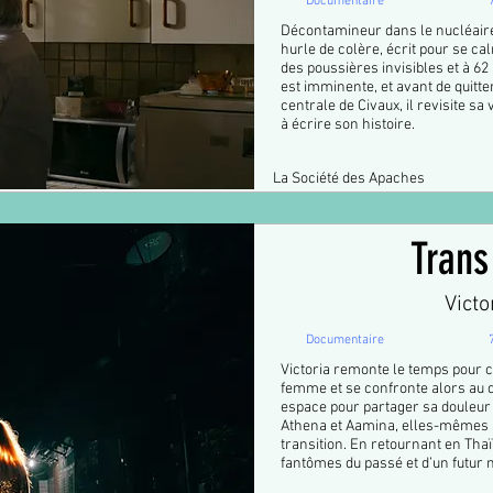
Documentaire
Décontamineur dans le nucléaire 
hurle de colère, écrit pour se ca
des poussières invisibles et à 62
est imminente, et avant de quitte
centrale de Civaux, il revisite 
à écrire son histoire.
La Société des Apaches
Tran
Victo
Documentaire
Victoria remonte le temps pour c
femme et se confronte alors au d
espace pour partager sa douleur 
Athena et Aamina, elles-mêmes a
transition. En retournant en Thaï
fantômes du passé et d’un futur 