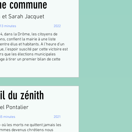
e commune
 et Sarah Jacquet
13 minutes
2022
4, dans la Drôme, les citoyens de
ons, confient la mairie à une liste
ntre élus et habitants. A l’heure d’un
, l’espoir suscité par cette victoire est
rs que les élections municipales
age à tirer un premier bilan de cette
il du zénith
el Pontalier
55 minutes
2021
- où les morts ne quittent jamais les
sommes devenus chrétiens nous