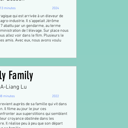
13 minutes
2024
tragique qui est arrivée à un éleveur de
'agro-industrie. Il s’appelait Jérôme
017 abattu par un gendarme, au terme
dministration de l’élevage. Sur place nous
s allez voir dans le film. Plusieurs le
ses amis. Avec eux, nous avons voulu
ly Family
 A-Liang Lu
88 minutes
2022
revient auprès de sa famille qui vit dans
 Il filme au jour le jour ces
confronter aux superstitions qui semblent
r leur croyance obstinée dans les
e. Il réalise peu à peu que son départ