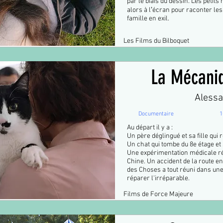
par le biais du dessin. Les petit
alors à lʼécran pour raconter les 
famille en exil.
Les Films du Bilboquet
La Mécani
Alessa
Documentaire
1
Au départ il y a :
Un père déglingué et sa fille qui 
Un chat qui tombe du 8e étage et
Une expérimentation médicale r
Chine. Un accident de la route e
des Choses a tout réuni dans une 
réparer l'irréparable.
Films de Force Majeure