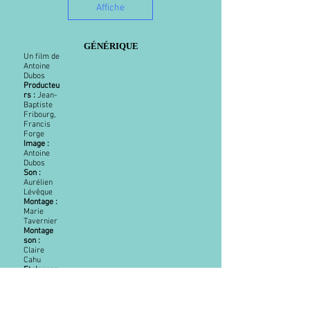
Affiche
GÉNÉRIQUE
Un film de
Antoine
Dubos
Producteu
rs :
Jean-
Baptiste
Fribourg,
Francis
Forge
Image :
Antoine
Dubos
Son :
Aurélien
Lévêque
Montage :
Marie
Tavernier
Montage
son :
Claire
Cahu
Etalonnag
e :
Antoine
Dubos