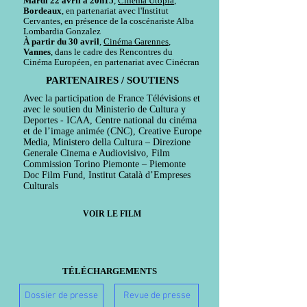
Mardi 22 avril à 20h15
,
Cinéma Utopia
,
Bordeaux
, en partenariat avec l'Institut
Cervantes, en présence de la coscénariste Alba
Lombardia Gonzalez
À partir du 30 avril
,
Cinéma Garennes
,
Vannes
, dans le cadre des Rencontres du
Cinéma Européen, en partenariat avec Cinécran
PARTENAIRES / SOUTIENS
Avec la participation de France Télévisions et
avec le soutien du Ministerio de Cultura y
Deportes - ICAA, Centre national du cinéma
et de l’image animée (CNC), Creative Europe
Media, Ministero della Cultura – Direzione
Generale Cinema e Audiovisivo, Film
Commission Torino Piemonte – Piemonte
Doc Film Fund, Institut Català d’Empreses
Culturals
VOIR LE FILM
TÉLÉCHARGEMENTS
Dossier de presse
Revue de presse