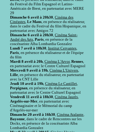
du Festival du Film Espagnol et Latino-
Américain de Brest, en partenariat avec MERE
29
Dimanche 6 avril à 20h30
,
Cinéma des
Cinéastes
,
Le Mans
, en présence du réalisateur,
dans le cadre du Festival du film Hispanique, en
partenariat avec Amigos 72
Dimanche 6 avril à 20h30
,
Cinéma Saint-
André des Arts
,
Paris
, en présence de la
coscénariste Alba Lombardia Gonzalez
Lundi 7 avril à 18h30
,
Institut Cervantes
,
Paris
, en présence du réalisateur et de l'équipe
du film
Mardi 8 avril à 20h
,
Cinéma L'Arvor
,
Rennes
,
en partenariat avec le Centre Culturel Espagnol
Mercredi 9 avril à 19h
,
Cinéma L'Univers
,
Lille
, en présence du réalisateur, en partenariat
avec la CNT Lille
Jeudi 10 avril à 19h
,
Cinéma Le Castillet
,
Perpignan
, en présence du réalisateur, en
partenariat avec le Centre Culturel Espagnol
Vendredi 11 avril à 18h30
,
Cinéma Jaurès
,
Argelès-sur-Mer
, en partenariat avec
Cinémaginaire et le Mémorial du camp
d'Argelès-sur-mer
Dimanche 20 avril à 16h30
,
Cinéma Atalante
,
Bayonne
, dans le cadre de Rencontres sur les
Docks, en présence de la coscénariste Alba
Lombardia Gonzalez