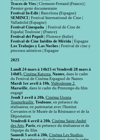
Traces de Vies
| Clermont-Ferrand (France) |
Premier geste documentaire
Festival In-Edit
| Barcelona (Espagne)
SEMINCI
| Festival International de Cine |
Valladolid (Espagne)
Festival Cinespaña
| Festival de Cine de
España| Toulouse | (France)
Festival dei Popoli
| Florence (Italie)
Festival de Cine Inédito de Mérida
| Espagne
Los Trabajos y Las Noches
| Festival de cine y
procesos artisticos | Espagne
2025
Lundi 24 mars à 14h15 et Vendredi 28 mars à
14h05,
Cinéma Katorza
,
Nantes
, dans le cadre
du Festival de Cinéma Espagnol de Nantes
Mardi 1er avril à 19h
,
Vidéodrome 2
,
Marseille
, dans le cadre du Printemps du film
engagé
Jeudi 3 avril à 20h
,
Cinéma Utopia
Tournefeuille
,
Toulouse
, en présence du
réalisateur, en partenariat avec l'Institut
Cervantes et le Musée de la Résistance et de la
Déportation
Vendredi 4 avril à 20h
,
Cinéma Saint-André
des Arts
,
Paris
, en présence du réalisateur et de
l'équipe du film
Samedi 5 avril à 20h
,
Cinéma Les Studios
,
Brest
, en présence du réalisateur, dans le cadre