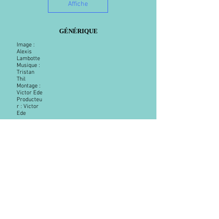
Affiche
GÉNÉRIQUE
Image :
Alexis
Lambotte
Musique :
Tristan
Thil
Montage :
Victor Ede
Producteu
r : Victor
Ede
PHOTOS DU FILM