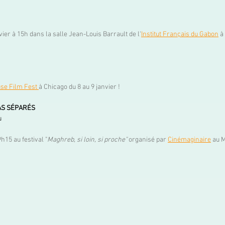
vier à 15h dans la salle Jean-Louis Barrault de l'
Institut Français du Gabon
à 
se Film Fest
à Chicago du 8 au 9 janvier ! 
AS SÉPARÉS
u
9h15 au festival "
Maghreb, si loin, si proche" 
organisé par 
Cinémaginaire
au 