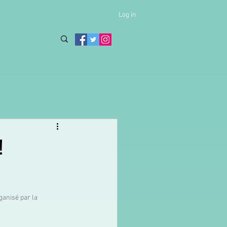
Log in
!
anisé par la 