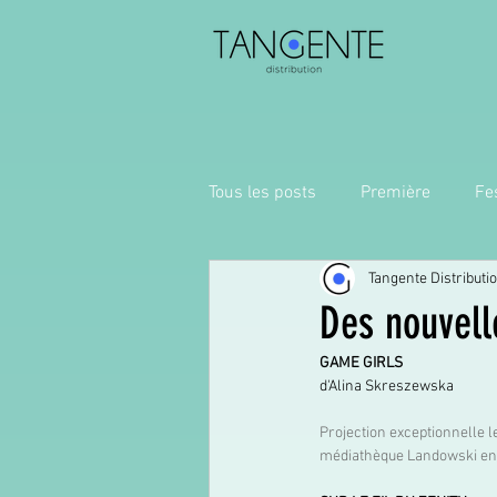
Tous les posts
Première
Fes
Tangente Distributi
Des nouvell
GAME GIRLS
d'Alina Skreszewska
Projection exceptionnelle le
médiathèque Landowski en p