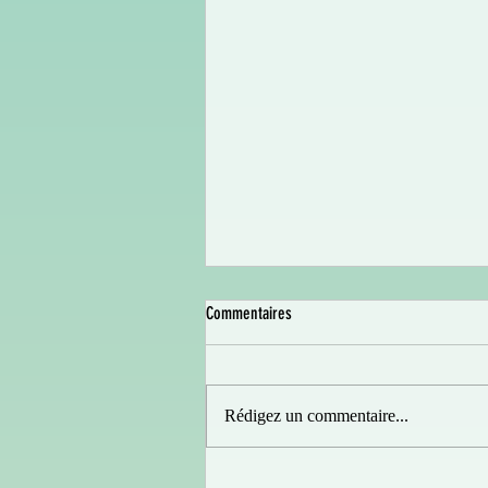
Commentaires
Rédigez un commentaire...
YVON arrive dans vos salles !