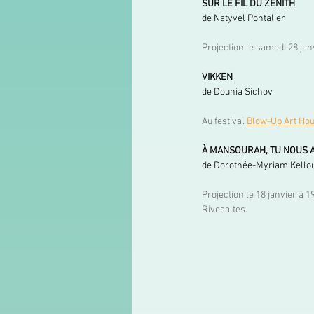
SUR LE FIL DU ZENITH
de Natyvel Pontalier
Projection le samedi 28 jan
VIKKEN
de Dounia Sichov
Au festival 
Blow-Up Art Hou
À MANSOURAH, TU NOUS 
de Dorothée-Myriam Kello
Projection le 18 janvier à 1
Rivesaltes. 