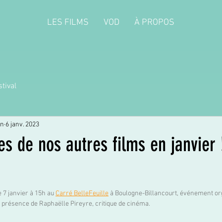
LES FILMS
VOD
À PROPOS
tival
on
6 janv. 2023
es de nos autres films en janvier 
 7 janvier à 15h au 
Carré BelleFeuille
à Boulogne-Billancourt, événement org
résence de Raphaëlle Pireyre, critique de cinéma. 