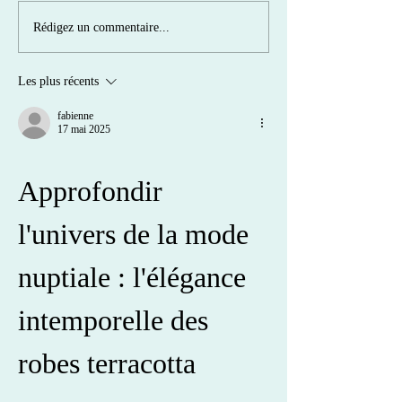
COMMUNE COMMUNE, de retour en
LA CHANSON DE JÉRÔME
Rédigez un commentaire...
2026 !
festivals !
Les plus récents
fabienne
17 mai 2025
Approfondir 
l'univers de la mode 
nuptiale : l'élégance 
intemporelle des 
robes terracotta