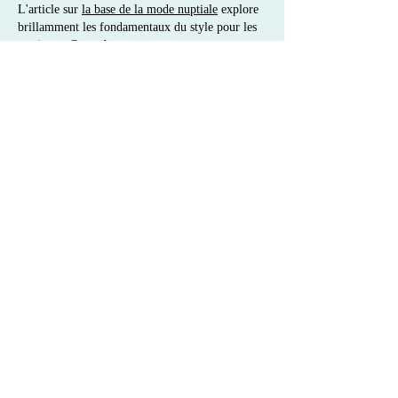
L'article sur 
la base de la mode nuptiale
 explore 
brillamment les fondamentaux du style pour les 
mariages. Cependant, un aspect souvent sous-
estimé mérite d’être mis en lumière : le choix 
des couleurs et leur impact sur l’élégance 
globale d’une tenue. Parmi les teintes phares, le 
terracotta s’impose comme une option 
audacieuse et raffinée, conjuguant chaleur et 
sophistication.
Pourquoi le terracotta 
séduit-il dans les mariages 
modernes ?
Le terracotta,…
Afficher plus
J'aime
Répondre