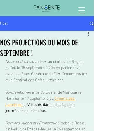
Post
NOS PROJECTIONS DU MOIS DE
SEPTEMBRE !
Notre endroit silencieux
  au cinéma 
Le Regain
au Teil le 15 septembre à 20h en partenariat 
avec Les Etats Généraux du Film Documentaire 
et le Festival des Cafés Littéraires.
Bonne-Maman et le Corbusier
 de Marjolaine 
Normier le 17 septembre au 
C
inéma des 
Lumières
de Vitrolles dans le cadre des 
journées du patrimoine. 
Bernard, Albert et l'Empereur 
d'Isabelle Ros au 
ciné-club de Prades-le-Lez le 24 septembre en 