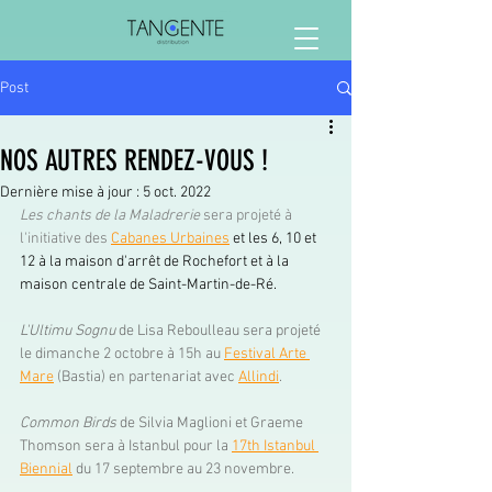
Post
NOS AUTRES RENDEZ-VOUS !
Dernière mise à jour :
5 oct. 2022
Les chants de la Maladrerie
 sera projeté à 
l'initiative des 
Cabanes Urbaines
 et les 6, 10 et 
12 à la maison d'arrêt de Rochefort et à la 
maison centrale de Saint-Martin-de-Ré.
L'Ultimu Sognu
 de Lisa Reboulleau sera projeté 
le dimanche 2 octobre à 15h au 
Festival Arte 
Mare
 (
Bastia) en partenariat avec 
Allindi
.
Common Birds
 de Silvia Maglioni et Graeme 
Thomson sera à Istanbul pour la 
17th Istanbul 
Biennial
 du 17 septembre au 23 novembre. 