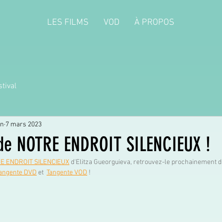
LES FILMS
VOD
À PROPOS
tival
on
7 mars 2023
 de NOTRE ENDROIT SILENCIEUX !
E ENDROIT SILENCIEUX
 d'Elitza Gueorguieva, retrouvez-le prochainement di
angente DVD
 et  
Tangente 
VOD
 !  