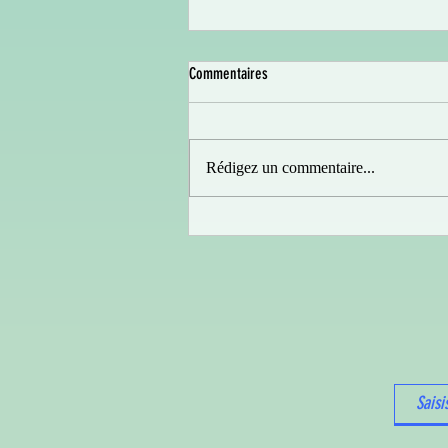
Commentaires
Rédigez un commentaire...
YVON arrive dans vos salles !