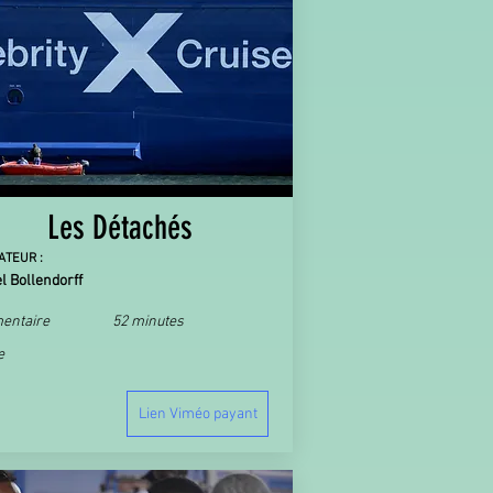
Les Détachés
ATEUR :
 Bollendorff
entaire
52 minutes
e
Lien Viméo payant