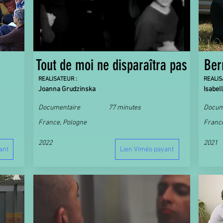
Tout de moi ne disparaîtra pas
Ber
REALISATEUR :
REALIS
Joanna Grudzinska
Isabel
Documentaire
77 minutes
Docum
France, Pologne
Franc
2022
2021
ant
Lien Viméo payant