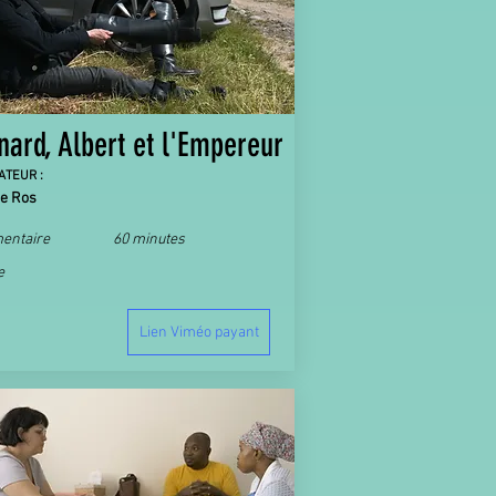
nard, Albert et l'Empereur
ATEUR :
le Ros
entaire
60 minutes
e
Lien Viméo payant