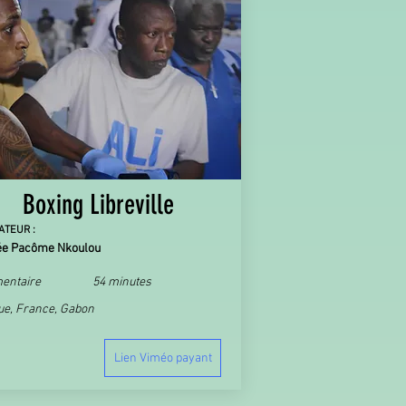
Boxing Libreville
ATEUR :
e Pacôme Nkoulou
entaire
54 minutes
ue, France, Gabon
Lien Viméo payant