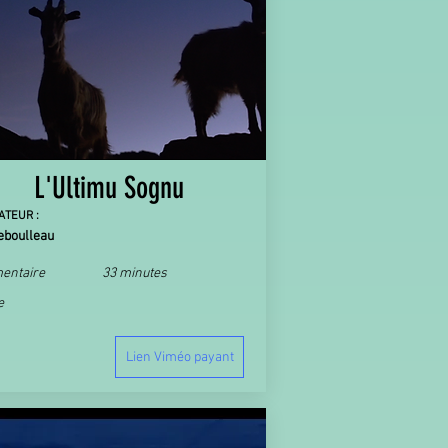
L'Ultimu Sognu
ATEUR :
eboulleau
entaire
33 minutes
e
Lien Viméo payant