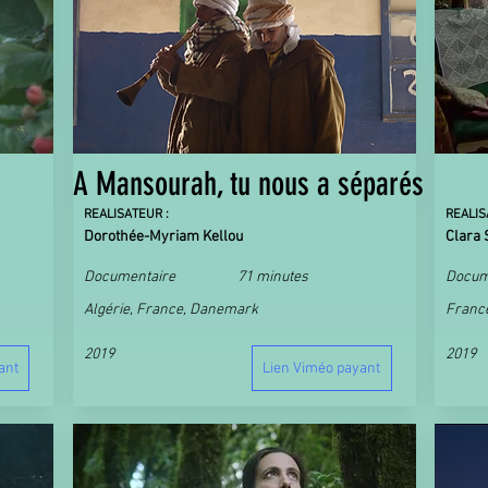
A Mansourah, tu nous a séparés
REALISATEUR :
REALIS
Dorothée-Myriam Kellou
Clara 
Documentaire
71 minutes
Docum
Algérie, France, Danemark
Franc
2019
2019
ant
Lien Viméo payant