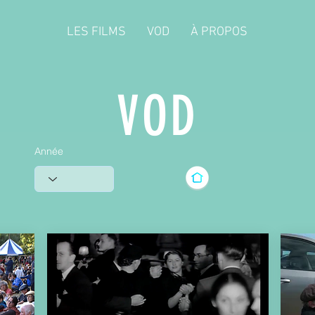
LES FILMS
VOD
À PROPOS
VOD
Année