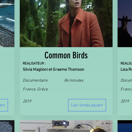
Common Birds
REALISATEUR :
REALIS
Silvia Maglioni et Graeme Thomson
Lisa R
Documentaire
84 minutes
Docum
France, Grèce
Franc
2019
2019
ant
Lien Viméo payant