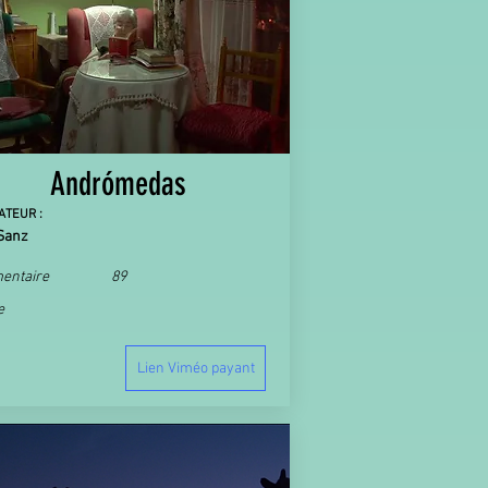
Andrómedas
ATEUR :
Sanz
entaire
89
e
Lien Viméo payant