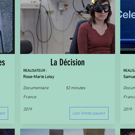
es
La Décision
REALISATEUR :
REALIS
Rose-Marie Loisy
Samuel
Documentaire
52 minutes
Docum
France
Franc
2019
2019
ant
Lien Viméo payant